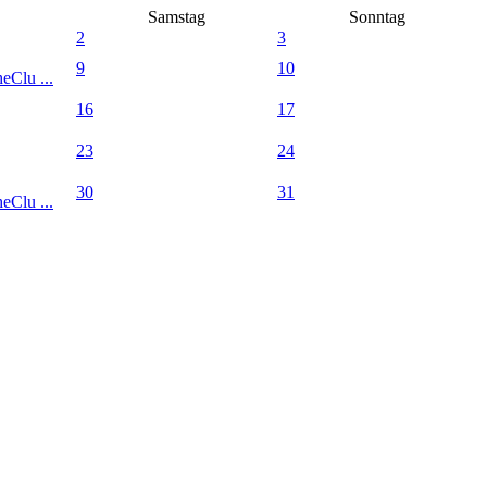
Samstag
Sonntag
2
3
9
10
eClu ...
16
17
23
24
30
31
eClu ...