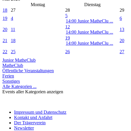
Montag
Dienstag
18
27
28
29
5
19
4
6
14:00 Junior MatheClu ...
12
20
11
13
14:00 Junior MatheClu ...
19
21
18
20
14:00 Junior MatheClu ...
22
25
26
27
Junior MatheClub
MatheClub
Öffentliche Veranstaltungen
Ferien
Sonstiges
Alle Kategorien ...
Events aller Kategorien anzeigen
Impressum und Datenschutz
Kontakt und Anfahrt
Der Trägerverein
Newsletter