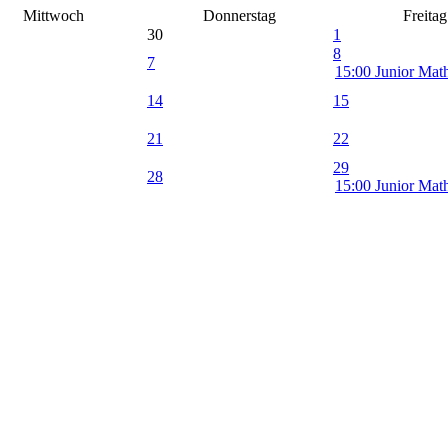
Mittwoch
Donnerstag
Freitag
30
1
8
7
15:00 Junior Math
14
15
21
22
29
28
15:00 Junior Math